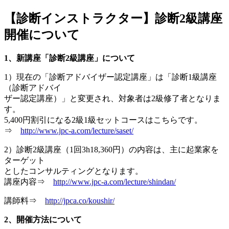
【診断インストラクター】診断2級講座
jpca.co
開催について
1、新講座「診断2級講座」について
1）現在の「診断アドバイザー認定講座」は「診断1級講座
（診断アドバイ
ザー認定講座）」と変更され、対象者は2級修了者となりま
す。
5,400円割引になる2級1級セットコースはこちらです。
⇒
http://www.jpc-a.com/lecture/saset/
2）診断2級講座（1回3h18,360円）の内容は、主に起業家を
ターゲット
としたコンサルティングとなります。
講座内容⇒
http://www.jpc-a.com/lecture/shindan/
講師料⇒
http://jpca.co/koushir/
2、開催方法について