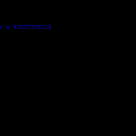
料がかかります。
button_id=5UNEB73YBTAJE
お願いしています。
％がかかります。
。
ットカード」でお支払いできます。