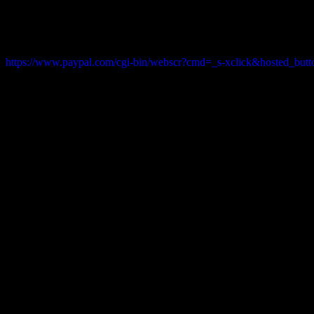
【ペイパルクレジット払い】 36,382 円
5％手数
https://www.paypal.com/cgi-bin/webscr?cmd=_s-xclick&hosted_
※お手数おかけしますが、振込手数料のご負担を
※クレジットカード払いの場合はカード手数料５
URLをクリックしPayPal決済画面にお進み下さい
PayPal口座をお持ちでない場合も、「クレジ
※領収証について