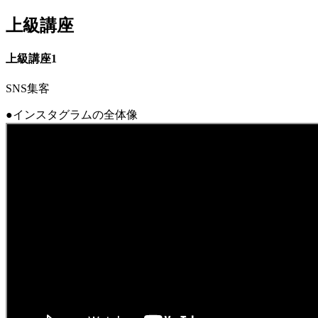
上級講座
jpca.co
上級講座1
SNS集客
●インスタグラムの全体像