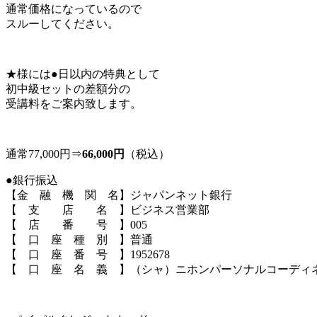
通常価格になっているので
スルーしてください。
★様には●日以内の特典として
初中級セットの差額分の
受講料をご案内致します。
通常77,000円⇒
66,000円
（税込）
●銀行振込
【金 融 機 関 名】ジャパンネット銀行
【 支 店 名 】ビジネス営業部
【 店 番 号 】005
【 口 座 種 別 】普通
【 口 座 番 号 】1952678
【 口 座 名 義 】（シャ）ニホンパーソナルコーディ