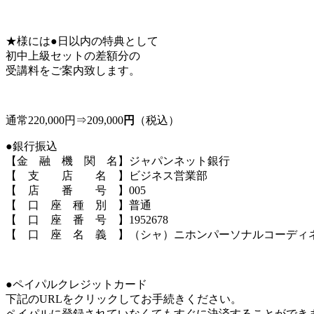
★様には●日以内の特典として
初中上級セットの差額分の
受講料をご案内致します。
通常220,000円⇒209,000
円
（税込）
●銀行振込
【金 融 機 関 名】ジャパンネット銀行
【 支 店 名 】ビジネス営業部
【 店 番 号 】005
【 口 座 種 別 】普通
【 口 座 番 号 】1952678
【 口 座 名 義 】（シャ）ニホンパーソナルコーディ
●ペイパルクレジットカード
下記のURLをクリックしてお手続きください。
ペイパルに登録されていなくてもすぐに決済することができ