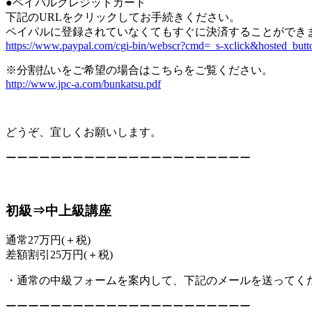
●ペイパルクレジットカード
下記のURLをクリックしてお手続きください。
ペイパルに登録されていなくてもすぐに決済することができ
https://www.paypal.com/cgi-bin/webscr?cmd=_s-xclick&hosted
※分割払いをご希望の場合はこちらをご覧ください。
http://www.jpc-a.com/bunkatsu.pdf
どうぞ、宜しくお願いします。
ーーーーーーーーーーーーーーーーーーーーーー
初級⇒中上級講座
通常27万円(＋税)
差額割引25万円(＋税)
・通常の中級フォームを案内して、下記のメールを送ってく
ーーーーーーーーーーーーーーーーーーーーーー