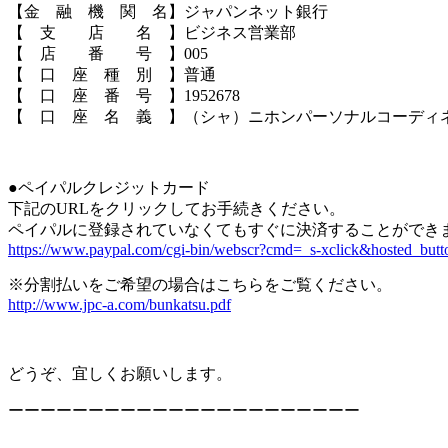
【金 融 機 関 名】ジャパンネット銀行
【 支 店 名 】ビジネス営業部
【 店 番 号 】005
【 口 座 種 別 】普通
【 口 座 番 号 】1952678
【 口 座 名 義 】（シャ）ニホンパーソナルコーディ
●ペイパルクレジットカード
下記のURLをクリックしてお手続きください。
ペイパルに登録されていなくてもすぐに決済することができ
https://www.paypal.com/cgi-bin/webscr?cmd=_s-xclick&hosted_
※分割払いをご希望の場合はこちらをご覧ください。
http://www.jpc-a.com/bunkatsu.pdf
どうぞ、宜しくお願いします。
ーーーーーーーーーーーーーーーーーーーーーー