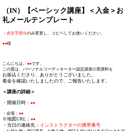
（IN）【ベーシック講座】＜入金＞お
jpca.co
礼メールテンプレート
・
赤文字部分
のみ変更し、コピペしてお使いください。
●●
様
こんにちは。
●●
です。
この度は、パーソナルコーディネーター認定講座の受講料を
お振込くださり、ありがとうございました。
着金を確認いたしましたので、ご報告いたします。
＜講座の詳細＞
・開催日時：
●●
・会場：
●●
※地図URL：
●●
・当日の連絡先：
インストラクターの携帯番号