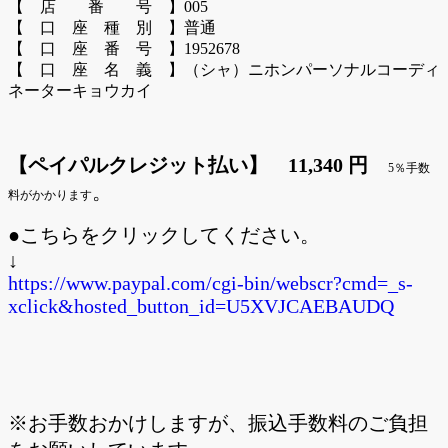
【 店 番 号 】005
【 口 座 種 別 】普通
【 口 座 番 号 】1952678
【 口 座 名 義 】（シャ）ニホンパーソナルコーディ
ネーターキョウカイ
【ペイパルクレジット払い】 11,340
円
5％手数
。
料がかかります
●こちらをクリックしてください。
↓
https://www.paypal.com/cgi-bin/webscr?cmd=_s-
xclick&hosted_button_id=U5XVJCAEBAUDQ
※お手数おかけしますが、振込手数料のご負担