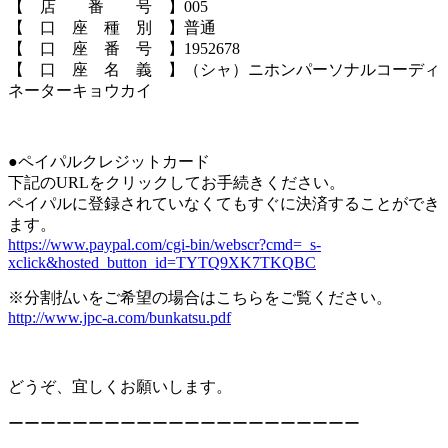
【 店 番 号 】005
【 口 座 種 別 】普通
【 口 座 番 号 】1952678
【 口 座 名 義 】（シャ）ニホンパーソナルコーディ
ネーターキョウカイ
●ペイパルクレジットカード
下記のURLをクリックしてお手続きください。
ペイパルに登録されていなくてもすぐに決済することができ
ます。
https://www.paypal.com/cgi-bin/webscr?cmd=_s-
xclick&hosted_button_id=TYTQ9XK7TKQBC
※分割払いをご希望の場合はこちらをご覧ください。
http://www.jpc-a.com/bunkatsu.pdf
どうぞ、宜しくお願いします。
ーーーーーーーーーーーーーーーーーーーーーー