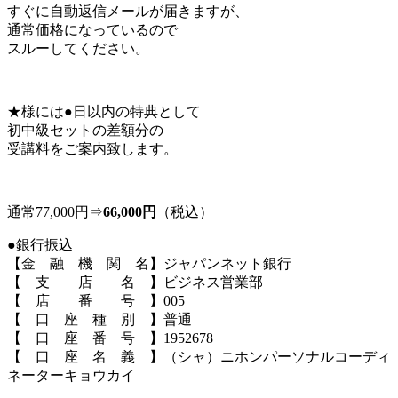
すぐに自動返信メールが届きますが、
通常価格になっているので
スルーしてください。
★様には●日以内の特典として
初中級セットの差額分の
受講料をご案内致します。
通常77,000円⇒
66,000円
（税込）
●銀行振込
【金 融 機 関 名】ジャパンネット銀行
【 支 店 名 】ビジネス営業部
【 店 番 号 】005
【 口 座 種 別 】普通
【 口 座 番 号 】1952678
【 口 座 名 義 】（シャ）ニホンパーソナルコーディ
ネーターキョウカイ