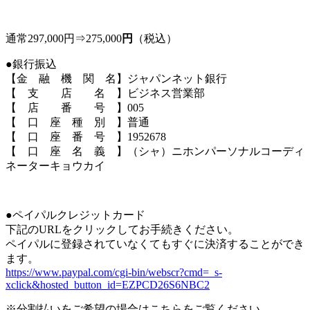
通常297,000円⇒275,000
円
（税込）
●銀行振込
【金 融 機 関 名】ジャパンネット銀行
【 支 店 名 】ビジネス営業部
【 店 番 号 】005
【 口 座 種 別 】普通
【 口 座 番 号 】1952678
【 口 座 名 義 】（シャ）ニホンパーソナルコーディ
ネーターキョウカイ
●ペイパルクレジットカード
下記のURLをクリックしてお手続きください。
ペイパルに登録されていなくてもすぐに決済することができ
ます。
https://www.paypal.com/cgi-bin/webscr?cmd=_s-
xclick&hosted_button_id=EZPCD26S6NBC2
※分割払いをご希望の場合はこちらをご覧ください。