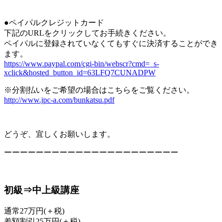
●ペイパルクレジットカード
下記のURLをクリックしてお手続きください。
ペイパルに登録されていなくてもすぐに決済することができ
ます。
https://www.paypal.com/cgi-bin/webscr?cmd=_s-
xclick&hosted_button_id=63LFQ7CUNADPW
※分割払いをご希望の場合はこちらをご覧ください。
http://www.jpc-a.com/bunkatsu.pdf
どうぞ、宜しくお願いします。
ーーーーーーーーーーーーーーーーーーーーーー
初級⇒中上級講座
通常27万円(＋税)
差額割引25万円(＋税)