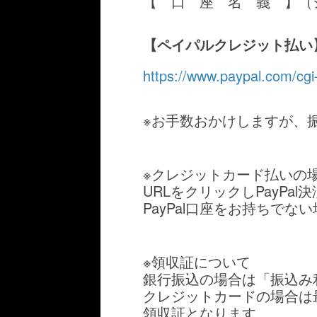
【 口 座 名 義 】（
【ペイパルクレジット払い】 
https://www.paypal.com/c
※お手数おかけしますが、
※クレジットカード払いの
URLをクリックしPayPa
PayPal口座をお持ちで
※領収証について
銀行振込の場合は「振込み
クレジットカードの場合は
領収証となります。