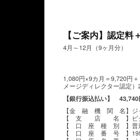
【ご案内】認定料
4月～12月（9ヶ月分）
1,080円×9カ月＝9,7
メージディレクター認定）21,
【銀行振込払い】 43,740
【金 融 機 関 名】ジ
【 支 店 名 】ビ
【 口 座 種 別 】普
【 口 座 番 号 】195