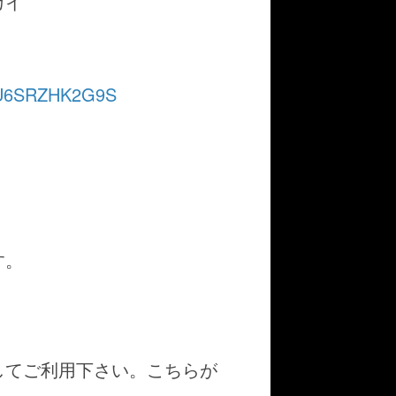
カイ
=KSU6SRZHK2G9S
す。
してご利用下さい。こちらが