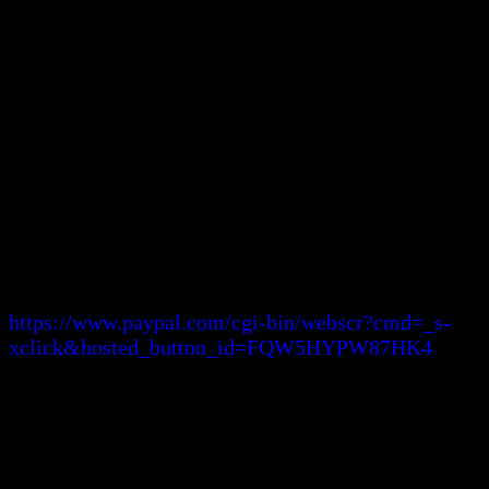
【金 融 機 関 名】ジャパンネット銀行
【 支 店 名 】ビジネス営業部
【 口 座 種 別 】普通
【 口 座 番 号 】1952678
【 口 座 名 義 】（シャ）ニホンパーソ
ナルコーディネーターキョウカイ
【ペイパルクレジット払い】 44,793円
5％手
数料がかかります。
https://www.paypal.com/cgi-bin/webscr?cmd=_s-
xclick&hosted_button_id=FQW5HYPW87HK4
※お手数おかけしますが、振込手数料のご負担
をお願いしています。