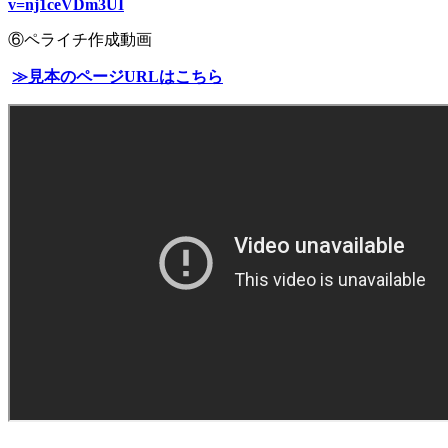
v=nj1ceVDm3UI
⑥ペライチ作成動画
≫見本のページURLはこちら