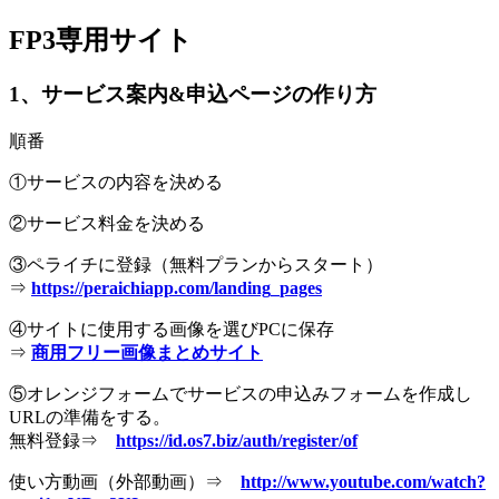
FP3専用サイト
jpca.co
1、サービス案内&申込ページの作り方
順番
①サービスの内容を決める
②サービス料金を決める
③ペライチに登録（無料プランからスタート）
⇒
https://peraichiapp.com/landing_pages
④サイトに使用する画像を選びPCに保存
⇒
商用フリー画像まとめサイト
⑤オレンジフォームでサービスの申込みフォームを作成し
URLの準備をする。
無料登録⇒
https://id.os7.biz/auth/register/of
使い方動画（外部動画）⇒
http://www.youtube.com/watch?