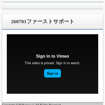
jpca.co
260701ファーストサポート
Copyright ©2026 jpca.co All Rights Reserved.