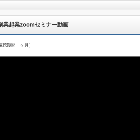
副業起業zoomセミナー動画
 (視聴期間一ヶ月）