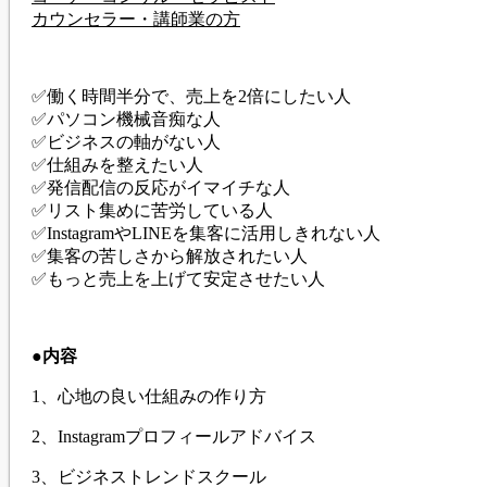
カウンセラー・講師業の方
✅働く時間半分で、売上を2倍にしたい人
✅パソコン機械音痴な人
✅ビジネスの軸がない人
✅仕組みを整えたい人
✅発信配信の反応がイマイチな人
✅リスト集めに苦労している人
✅InstagramやLINEを集客に活用しきれない人
✅集客の苦しさから解放されたい人
✅もっと売上を上げて安定させたい人
●内容
1、心地の良い仕組みの作り方
2、Instagramプロフィールアドバイス
3、ビジネストレンドスクール