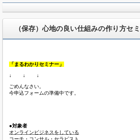
jpca.co
（保存）心地の良い仕組みの作り方セ
「まるわかりセミナー」
↓ ↓ ↓
ごめんなさい。
今申込フォームの準備中です。
●対象者
オンラインビジネスをしている
コーチ・コンサル・セラピスト