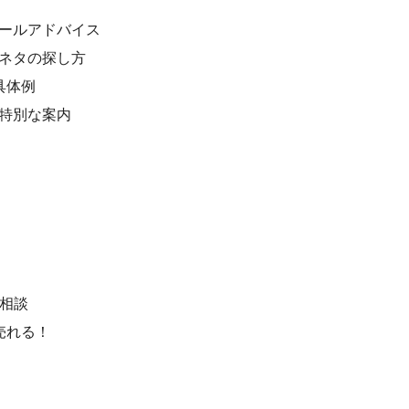
ィールアドバイス
のネタの探し方
具体例
＆特別な案内
別相談
売れる！