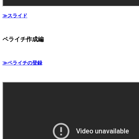
≫スライド
ペライチ作成編
≫ペライチの登録