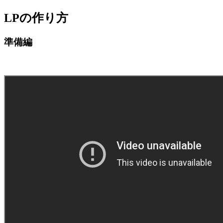
LPの作り方
jpca.co
準備編