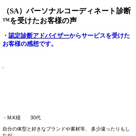
（SA）パーソナルコーディネート診断
jpca.co
™を受けたお客様の声
・
認定診断アドバイザー
からサービスを受けた
お客様の感想です。
・M.K様 30代
自分の体型と好きなブランドや素材等、 多少違ったりもし
たが、