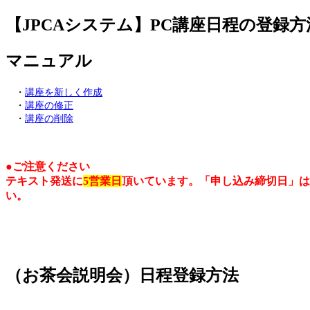
【JPCAシステム】PC講座日程の登録方
jpca.co
マニュアル
・
講座を新しく作成
・
講座の修正
・
講座の削除
●ご注意ください
テキスト発送に
5営業日
頂いています。「申し込み締切日」は
い。
（お茶会説明会）日程登録方法