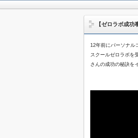
jpca.co
【ゼロラボ成功
12年前にパーソナ
スクールゼロラボを
さんの成功の秘訣を