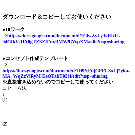
ダウンロード＆コピーしてお使いください
●10ワーク
⇒
https://docs.google.com/document/d/1GiwZyLy3vRhJ2-
94GIkVjHA0gTZSZIFnvBMW9jYvpXM/edit?usp=sharing
●コンセプト作成テンプレート
⇒
https://docs.google.com/document/d/1H9YFnjGFFLSxLj2yka-
MA_WqZzViRyM-EeOTakT03i4/edit?usp=sharing
※直接書き込めないのでコピーして使ってください
コピー方法
↓
①
②