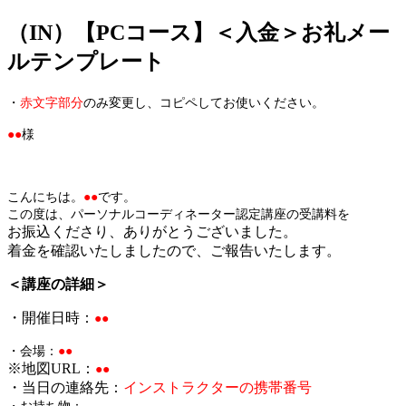
（IN）【PCコース】＜入金＞お礼メー
jpca.co
ルテンプレート
・
赤文字部分
のみ変更し、コピペしてお使いください。
●●
様
こんにちは。
●●
です。
この度は、パーソナルコーディネーター認定講座の受講料を
お振込くださり、ありがとうございました。
着金を確認いたしましたので、ご報告いたします。
＜講座の詳細＞
・開催日時：
●●
・会場：
●●
※地図URL：
●●
・当日の連絡先：
インストラクターの携帯番号