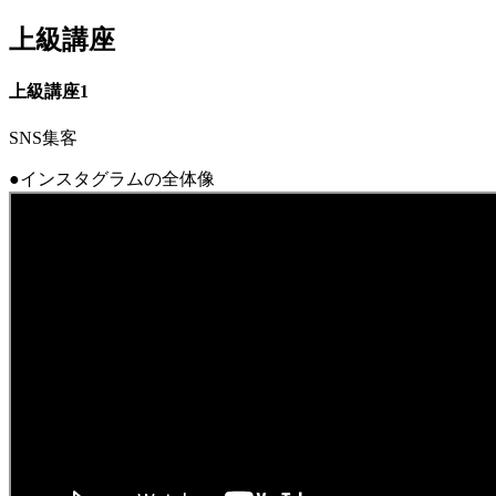
上級講座
jpca.co
上級講座1
SNS集客
●インスタグラムの全体像