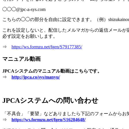
◯◯◯@jpc-a-sys.com
こちらの◯◯の部分を自由に設定できます。（例）shizukainoue@jp
これを設定しないと、配信したメルマガからの返信メールが
必ず設定をお願いします。
⇒
https://ws.formzu.net/fgen/S79177385/
マニュアル動画
JPCAシステムのマニュアル動画はこちらです。
⇒
http://jpca.co/sys/manyu/
JPCAシステムへの問い合わせ
「不具合」「要望」などありましたら下記のフォームからお
⇒
https://ws.formzu.net/fgen/S16284648/