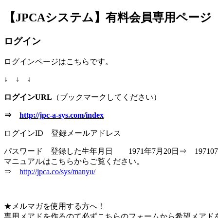
【JPCAシステム】有料会員専用ページ
jpca.co
ログイン
ログインページはこちらです。
↓ ↓ ↓
ログインURL
（ブックマークしてください）
⇒
http://jpc-a-sys.com/index
ログインID 登録メールアドレス
パスワード 登録した生年月日 1971年7月20日⇒ 197107
マニュアルはこちらからご覧ください。
⇒
http://jpca.co/sys/manyu/
★
メルマガを使用する方へ！
専用メアドを作るのて必ずこちらのフォームから
希望メアド